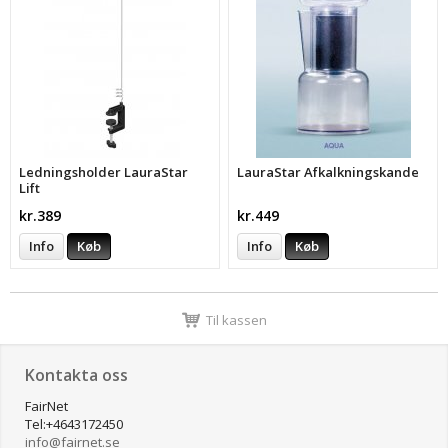
Ledningsholder LauraStar
LauraStar Afkalkningskande
Lift
kr.389
kr.449
Info
Køb
Info
Køb
Til kassen
Kontakta oss
FairNet
Tel:+4643172450
​info@fairnet.se