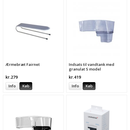
Ærmebræt Fairnet
Indsats til vandtank med
granulat S model
kr.279
kr.419
Info
Køb
Info
Køb