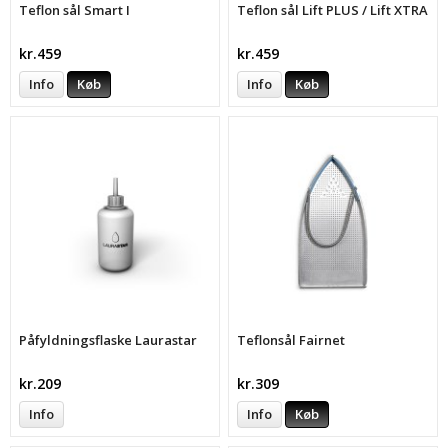
Teflon sål Smart I
Teflon sål Lift PLUS / Lift XTRA
kr.459
kr.459
Info
Køb
Info
Køb
Påfyldningsflaske Laurastar
Teflonsål Fairnet
kr.209
kr.309
Info
Info
Køb