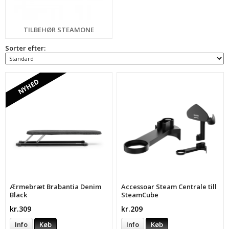
TILBEHØR STEAMONE
Sorter efter:
NYHED
Ærmebræt Brabantia Denim
Accessoar Steam Centrale till
Black
SteamCube
kr.309
kr.209
Info
Køb
Info
Køb