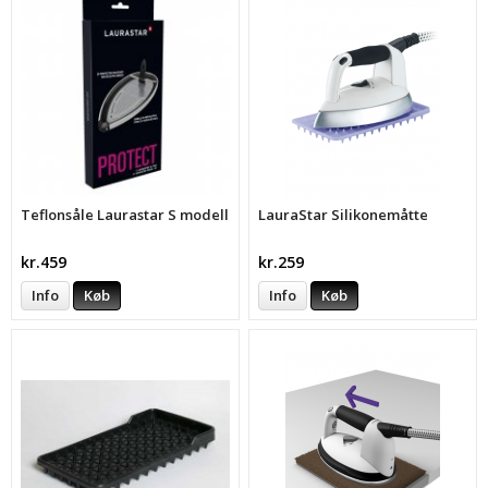
Teflonsåle Laurastar S modell
LauraStar Silikonemåtte
kr.459
kr.259
Info
Køb
Info
Køb