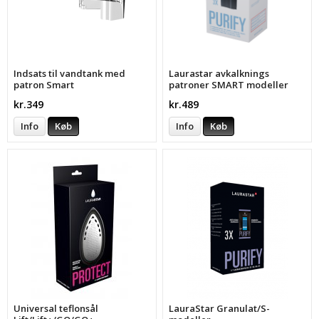
Indsats til vandtank med
Laurastar avkalknings
patron Smart
patroner SMART modeller
kr.349
kr.489
Info
Køb
Info
Køb
Universal teflonsål
LauraStar Granulat/S-