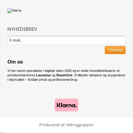
NYHEDSBREV
Tilmeld
Om os
Vi har været specialister i tøjpleje siden 2000 og er stolte hoveddistributører af
premiummærkerne
Laurastar
og
SteamOne
. Vi tilbyder dampere og strygeudstyr
i høj kvalitet – til både privat og professionel brug.
Produceret af:
Wikinggruppen