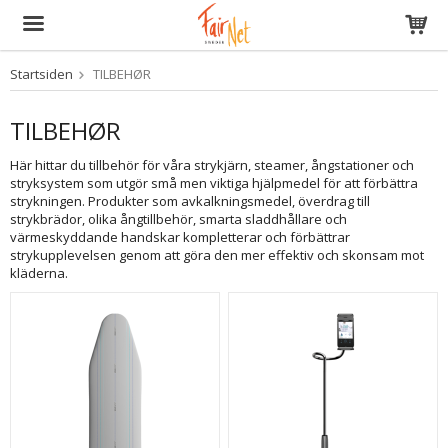
Startsiden
TILBEHØR
Produktet er blevet tilføjet til din indkøbskurv
TILBEHØR
Här hittar du tillbehör för våra strykjärn, steamer, ångstationer och
stryksystem som utgör små men viktiga hjälpmedel för att förbättra
strykningen. Produkter som avkalkningsmedel, överdrag till
strykbrädor, olika ångtillbehör, smarta sladdhållare och
värmeskyddande handskar kompletterar och förbättrar
strykupplevelsen genom att göra den mer effektiv och skonsam mot
kläderna.