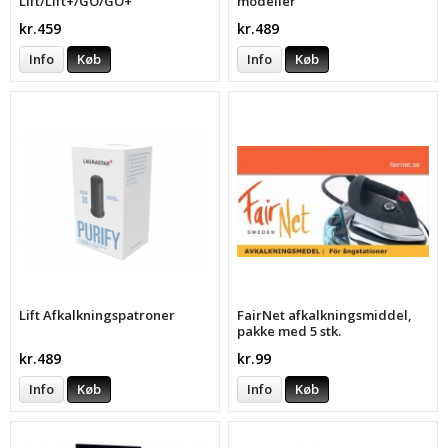
Lift/Lift+/GO/GO+
modeller
kr.459
kr.489
Info
Køb
Info
Køb
Lift Afkalkningspatroner
FairNet afkalkningsmiddel,
pakke med 5 stk.
kr.489
kr.99
Info
Køb
Info
Køb