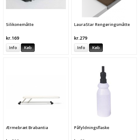
Silikonemåtte
LauraStar Rengøringsmåtte
kr.169
kr.279
Info
Køb
Info
Køb
Ærmebræt Brabantia
Påfyldningsflaske