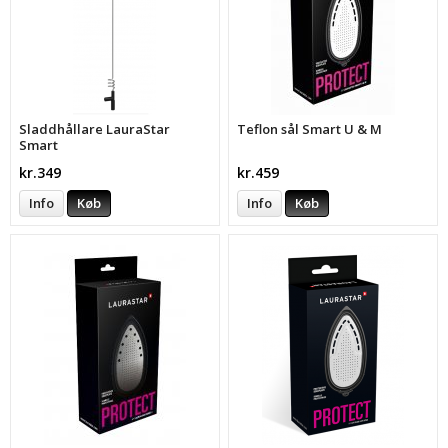
Sladdhållare LauraStar
Teflon sål Smart U & M
Smart
kr.349
kr.459
Info
Køb
Info
Køb