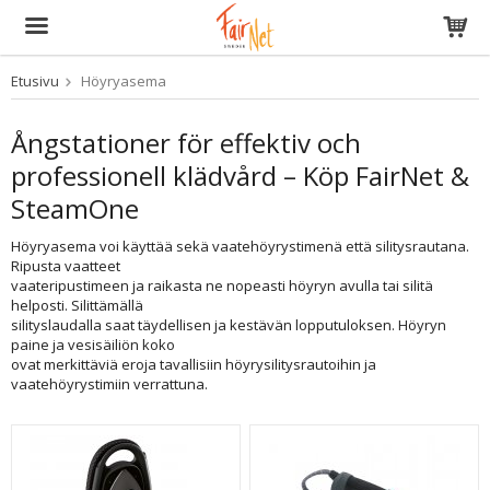
Etusivu
Höyryasema
Tuote on lisätty ostoskoriin
Ångstationer för effektiv och
professionell klädvård – Köp FairNet &
SteamOne
Höyryasema voi käyttää sekä vaatehöyrystimenä että silitysrautana.
Ripusta vaatteet
vaateripustimeen ja raikasta ne nopeasti höyryn avulla tai silitä
helposti. Silittämällä
silityslaudalla saat täydellisen ja kestävän lopputuloksen. Höyryn
paine ja vesisäiliön koko
ovat merkittäviä eroja tavallisiin höyrysilitysrautoihin ja
vaatehöyrystimiin verrattuna.