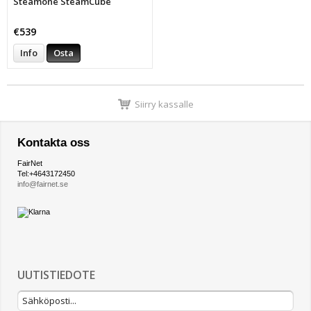
Steamone SteamCube
€539
Info
Osta
Siirry kassalle
Kontakta oss
FairNet
Tel:+4643172450
info@fairnet.se
UUTISTIEDOTE