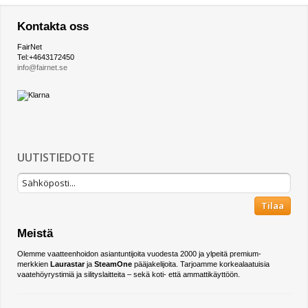
Kontakta oss
FairNet
Tel:+4643172450
info@fairnet.se
UUTISTIEDOTE
Tilaa
Meistä
Olemme vaatteenhoidon asiantuntijoita vuodesta 2000 ja ylpeitä premium-
merkkien
Laurastar
ja
SteamOne
pääjakelijoita. Tarjoamme korkealaatuisia
vaatehöyrystimiä ja silityslaitteita – sekä koti- että ammattikäyttöön.