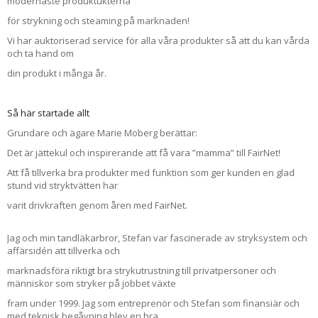
modernaste produktukterna
för strykning och steaming på marknaden!
Vi har
auktoriserad service för alla våra produkter så att du kan vårda
och ta hand om
din
produkt i många år.
Så här startade allt
Grundare och ägare Marie Moberg berättar:
Det är jättekul och inspirerande att få vara ”mamma” till FairNet!
Att få tillverka bra produkter med funktion som ger kunden en glad
stund vid stryktvätten har
varit drivkraften genom åren med FairNet.
Jag och min tandläkarbror, Stefan var fascinerade av stryksystem och
affärsidén att tillverka och
marknadsföra riktigt bra strykutrustning till privatpersoner och
människor som stryker på jobbet växte
fram under 1999. Jag som entreprenör och Stefan som finansiär och
med teknisk begåvning blev en bra