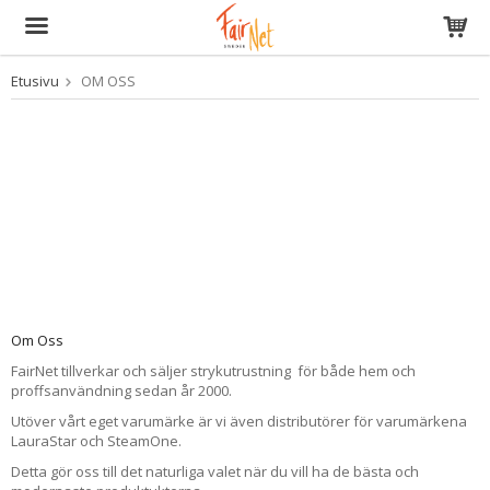
Etusivu
OM OSS
Tuote on lisätty ostoskoriin
Om Oss
FairNet tillverkar och säljer strykutrustning för både hem och
proffsanvändning sedan år 2000.
Utöver vårt eget varumärke är vi även distributörer för varumärkena
LauraStar och SteamOne.
Detta gör oss
till det naturliga
valet när du vill ha de bästa och