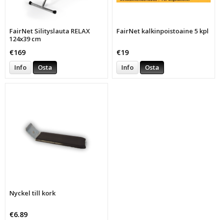
FairNet Silityslauta RELAX
FairNet kalkinpoistoaine 5 kpl
124x39 cm
€169
€19
Info
Osta
Info
Osta
Nyckel till kork
€6.89