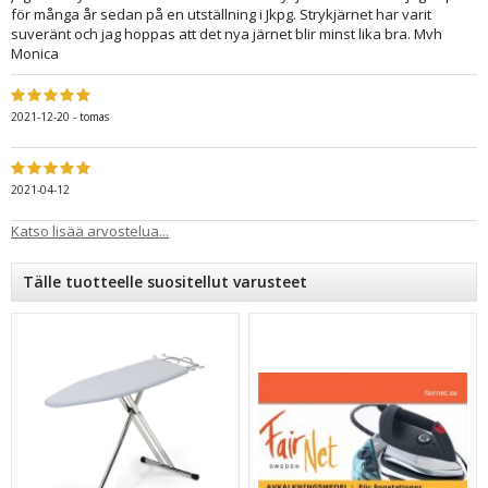
för många år sedan på en utställning i Jkpg. Strykjärnet har varit
suveränt och jag hoppas att det nya järnet blir minst lika bra. Mvh
Monica
2021-12-20
-
tomas
2021-04-12
Katso lisää arvostelua...
Tälle tuotteelle suositellut varusteet