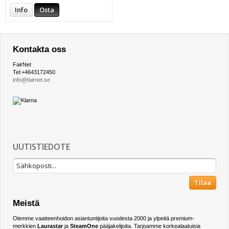
Info
Osta
Kontakta oss
FairNet
Tel:+4643172450
info@fairnet.se
UUTISTIEDOTE
Tilaa
Meistä
Olemme vaatteenhoidon asiantuntijoita vuodesta 2000 ja ylpeitä premium-
merkkien
Laurastar
ja
SteamOne
pääjakelijoita. Tarjoamme korkealaatuisia