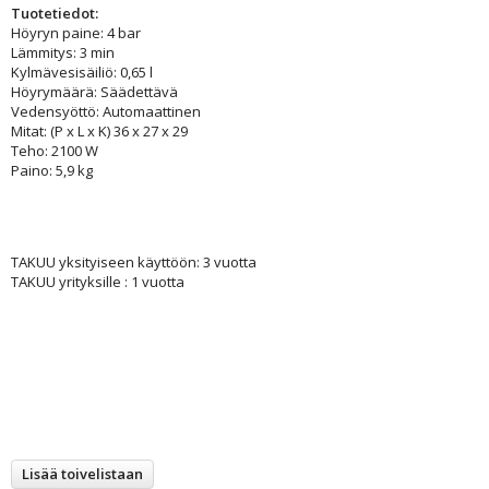
Tuotetiedot:
Höyryn paine: 4 bar
Lämmitys: 3 min
Kylmävesisäiliö: 0,65 l
Höyrymäärä: Säädettävä
Vedensyöttö: Automaattinen
Mitat: (P x L x K) 36 x 27 x 29
Teho: 2100 W
Paino: 5,9 kg
TAKUU yksityiseen käyttöön: 3 vuotta
TAKUU yrityksille : 1 vuotta
Lisää toivelistaan