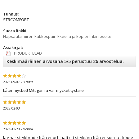
Tunnus:
STRCOMFORT
Suora linkki:
Napsauta hiiren kakkospainikkeella ja kopioi linkin osoite
Asiakirjat:
PRODUKTBLAD
Keskimääräinen arvosana 5/5 perustuu 26 arvostelua.
2023-09-07
-
Birgitta
Låter mycket! Mitt gamla var mycket tystare
2022-02-03
2021-12-28
-
Monica
Jag har strykbräde från er och haft ett strykjärn från er som jag köpte