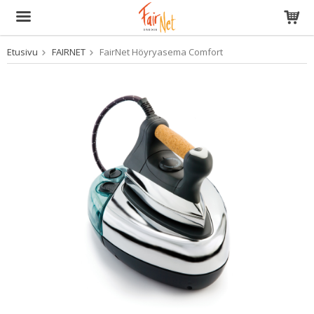
Etusivu
FAIRNET
FairNet Höyryasema Comfort
Tuote on lisätty ostoskoriin