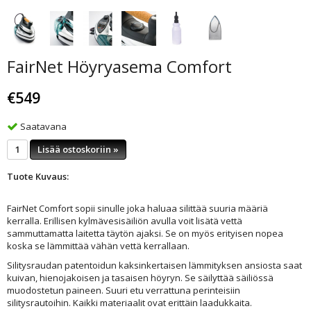
FairNet Höyryasema Comfort
€549
Saatavana
Lisää ostoskoriin »
Tuote Kuvaus:
FairNet Comfort sopii sinulle joka haluaa silittää suuria määriä
kerralla. Erillisen kylmävesisäiliön avulla voit lisätä vettä
sammuttamatta laitetta täytön ajaksi. Se on myös erityisen nopea
koska se lämmittää vähän vettä kerrallaan.
Silitysraudan patentoidun kaksinkertaisen lämmityksen ansiosta saat
kuivan, hienojakoisen ja tasaisen höyryn. Se säilyttää säiliössä
muodostetun paineen. Suuri etu verrattuna perinteisiin
silitysrautoihin. Kaikki materiaalit ovat erittäin laadukkaita.