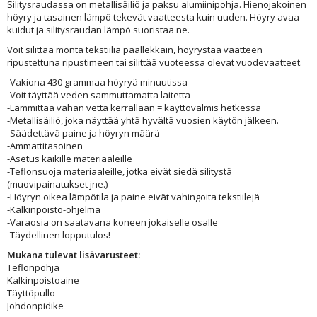
Silitysraudassa on metallisäiliö ja paksu alumiinipohja. Hienojakoinen
höyry ja tasainen lämpö tekevät vaatteesta kuin uuden. Höyry avaa
kuidut ja silitysraudan lämpö suoristaa ne.
Voit silittää monta tekstiiliä päällekkäin, höyrystää vaatteen
ripustettuna ripustimeen tai silittää vuoteessa olevat vuodevaatteet.
-Vakiona 430 grammaa höyryä minuutissa
-Voit täyttää veden sammuttamatta laitetta
-Lämmittää vähän vettä kerrallaan = käyttövalmis hetkessä
-Metallisäiliö, joka näyttää yhtä hyvältä vuosien käytön jälkeen.
-Säädettävä paine ja höyryn määrä
-Ammattitasoinen
-Asetus kaikille materiaaleille
-Teflonsuoja materiaaleille, jotka eivät siedä silitystä
(muovipainatukset jne.)
-Höyryn oikea lämpötila ja paine eivät vahingoita tekstiilejä
-Kalkinpoisto-ohjelma
-Varaosia on saatavana koneen jokaiselle osalle
-Täydellinen lopputulos!
Mukana tulevat lisävarusteet:
Teflonpohja
Kalkinpoistoaine
Täyttöpullo
Johdonpidike