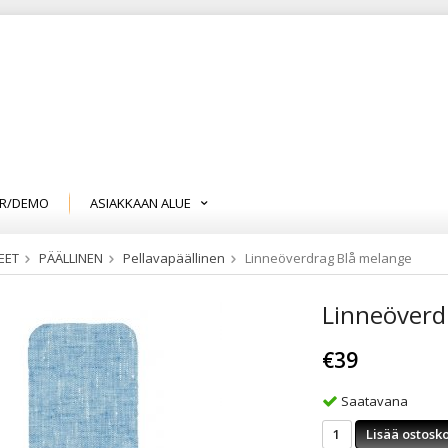
R/DEMO
ASIAKKAAN ALUE
EET
PÄÄLLINEN
Pellavapäällinen
Linneöverdrag Blå melange
Linneöverd
€39
Saatavana
Lisää ostosko