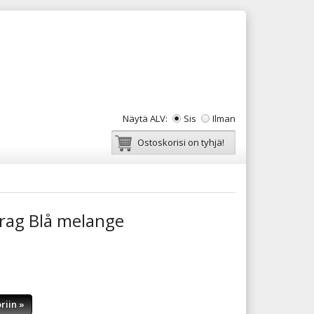
Näytä ALV:
Sis
Ilman
Ostoskorisi on tyhjä!
rag Blå melange
riin »