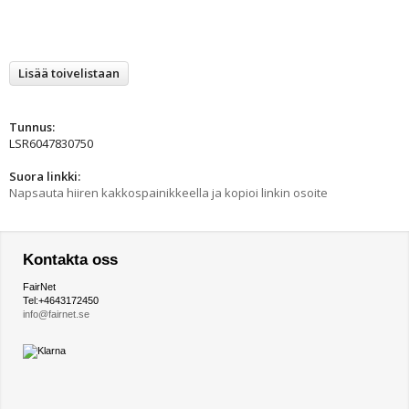
Lisää toivelistaan
Tunnus:
LSR6047830750
Suora linkki:
Napsauta hiiren kakkospainikkeella ja kopioi linkin osoite
Kontakta oss
FairNet
Tel:+4643172450
info@fairnet.se