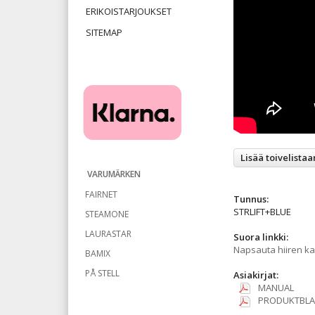
ERIKOISTARJOUKSET
SITEMAP
Lisää toivelistaa
VARUMÄRKEN
FAIRNET
Tunnus:
STRLIFT+BLUE
STEAMONE
LAURASTAR
Suora linkki:
Napsauta hiiren kak
BAMIX
PÅ STELL
Asiakirjat:
MANUAL
PRODUKTBL