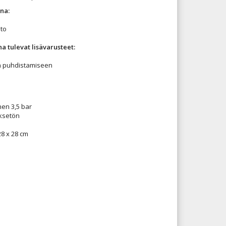
una:
to
 tulevat lisävarusteet:
n puhdistamiseen
en 3,5 bar
yksetön
 28 x 28 cm