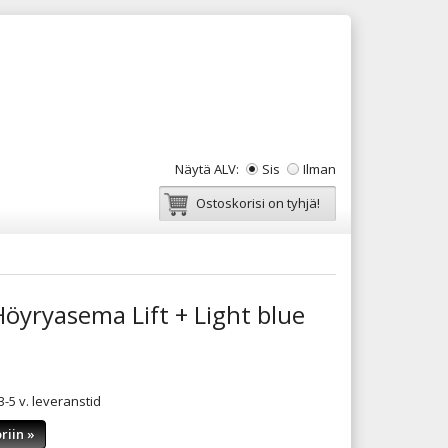
Näytä ALV:
Sis
Ilman
Ostoskorisi on tyhjä!
öyryasema Lift + Light blue
-5 v. leveranstid
riin »