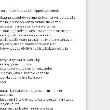
a on erittäin kätevä ja helppokäyttöinen!
kaana vaatehöyrystimenä ilman silityslautaa, sillä
ialla ja siinä on kahva siirtämistä varten.
kuivassa höyryssä on kaksinkertainen
oidun järjestelmän ansiosta vaatteet on helppo
aateripustimessa eivätkä ne kastu.
kstiiliä päällekkäin, ja siitä huolimatta ne tuntuvat
silityksen jälkeen! Vaatteet raikastuvat
lä höyry tappaa 99,99 % kaikista bakteereista ja
evyt silitysrauta (vain 1 kg)
aa höyryä minuutissa
ne ja kaksinkertainen lämmitysteho
en höyry, joka ei kastele vaatteita
eskeytyksettömään silitykseen
itys
tus, kun laitetta ei käytetä 10 minuuttiin
an avulla
dassa on 3D-tekniikka, jonka ansiosta höyry tulee
unojen kautta
maalisesti pulssitoiminnon ansiosta