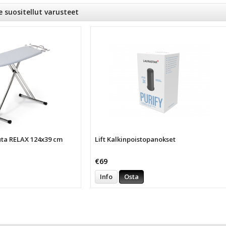
e suositellut varusteet
auta RELAX 124x39 cm
Lift Kalkinpoistopanokset
€69
Info
Osta