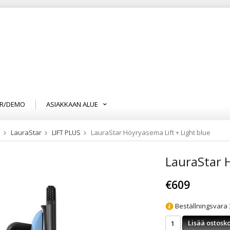
R/DEMO
ASIAKKAAN ALUE
a
LauraStar
LIFT PLUS
LauraStar Höyryasema Lift + Light blue
LauraStar H
€609
Beställningsvara 3
Lisää ostosko