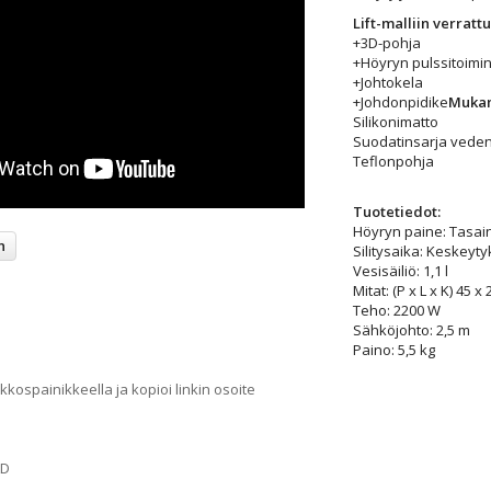
Lift-malliin verratt
+3D-pohja
+Höyryn pulssitoimin
+Johtokela
+Johdonpidike
Mukana
Silikonimatto
Suodatinsarja vede
Teflonpohja
Tuotetiedot:
Höyryn paine: Tasain
n
Silitysaika: Keskeyt
Vesisäiliö: 1,1 l
Mitat: (P x L x K) 45 x
Teho: 2200 W
Sähköjohto: 2,5 m
Paino: 5,5 kg
kospainikkeella ja kopioi linkin osoite
AD