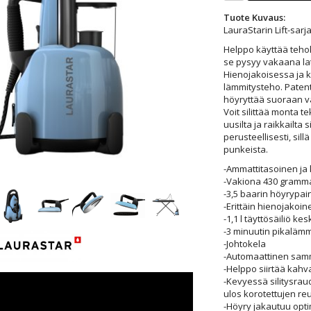
Tuote Kuvaus:
LauraStarin Lift-sarj
Helppo käyttää tehok
se pysyy vakaana latt
Hienojakoisessa ja 
lämmitysteho. Patent
höyryttää suoraan v
Voit silittää monta te
uusilta ja raikkailta 
perusteellisesti, sil
punkeista.
-Ammattitasoinen ja k
-Vakiona 430 gramm
-3,5 baarin höyrypai
-Erittäin hienojakoin
-1,1 l täyttösäiliö k
-3 minuutin pikalämm
-Johtokela
-Automaattinen sammu
-Helppo siirtää kahv
-Kevyessä silitysrau
ulos korotettujen re
-Höyry jakautuu opti