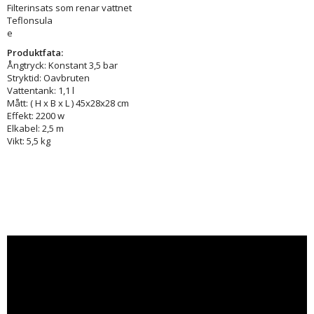
Filterinsats som renar vattnet
Teflonsula
e
Produktfata:
Ångtryck: Konstant 3,5 bar
Stryktid: Oavbruten
Vattentank: 1,1 l
Mått: ( H x B x L ) 45x28x28 cm
Effekt: 2200 w
Elkabel: 2,5 m
Vikt: 5,5 kg