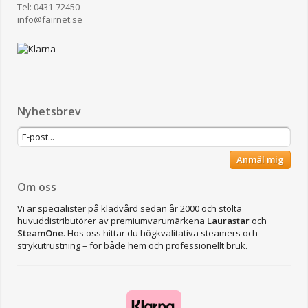
Tel: 0431-72450
​info@fairnet.se
Nyhetsbrev
Anmäl mig
Om oss
Vi är specialister på klädvård sedan år 2000 och stolta
huvuddistributörer av premiumvarumärkena
Laurastar
och
SteamOne
. Hos oss hittar du högkvalitativa steamers och
strykutrustning – för både hem och professionellt bruk.