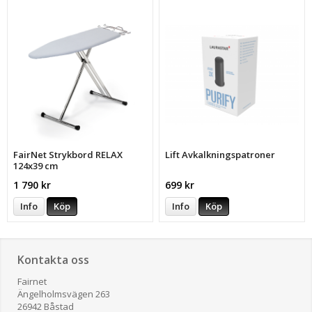
FairNet Strykbord RELAX
Lift Avkalkningspatroner
124x39 cm
1 790 kr
699 kr
Info
Köp
Info
Köp
Kontakta oss
Fairnet
Ängelholmsvägen 263
26942 Båstad