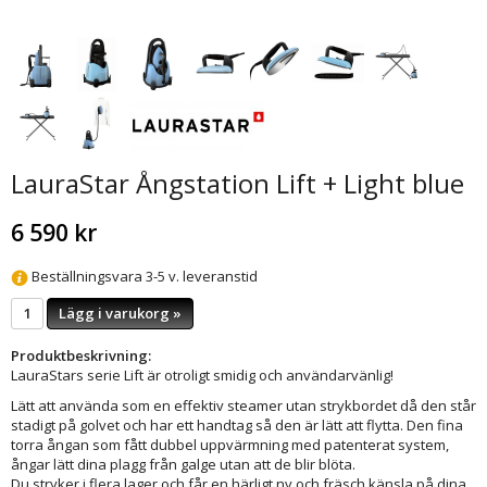
LauraStar Ångstation Lift + Light blue
6 590 kr
Beställningsvara 3-5 v. leveranstid
Lägg i varukorg »
Produktbeskrivning:
LauraStars serie Lift är otroligt smidig och användarvänlig!
Lätt att använda som en effektiv steamer utan strykbordet då den står
stadigt på golvet och har ett handtag så den är lätt att flytta. Den fina
torra ångan som fått dubbel uppvärmning med patenterat system,
ångar lätt dina plagg från galge utan att de blir blöta.
Du stryker i flera lager och får en härligt ny och fräsch känsla på dina