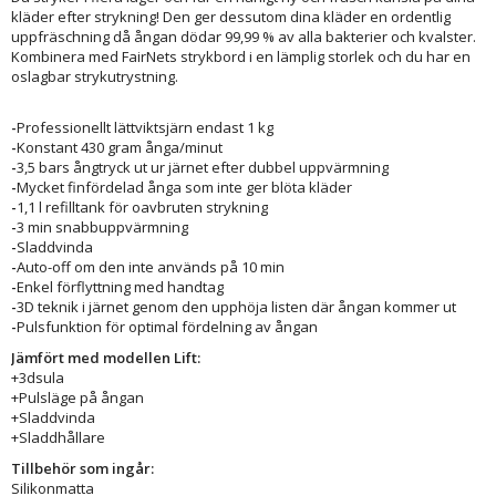
kläder efter strykning! Den ger dessutom dina kläder en ordentlig
uppfräschning då ångan dödar 99,99 % av alla bakterier och kvalster.
Kombinera med FairNets strykbord i en lämplig storlek och du har en
oslagbar strykutrystning.
-
Professionellt lättviktsjärn endast 1 kg
-
Konstant 430 gram ånga/minut
-
3,5 bars ångtryck ut ur järnet efter dubbel uppvärmning
-
Mycket finfördelad ånga som inte ger blöta kläder
-
1,1 l refilltank för oavbruten strykning
-
3 min snabbuppvärmning
-
Sladdvinda
-
Auto-off om den inte används på 10 min
-
Enkel förflyttning med handtag
-
3D teknik i järnet genom den upphöja listen där ångan kommer ut
-
Pulsfunktion för optimal fördelning av ångan
Jämfört med modellen Lift:
+3dsula
+Pulsläge på ångan
+Sladdvinda
+Sladdhållare
Tillbehör som ingår:
Silikonmatta