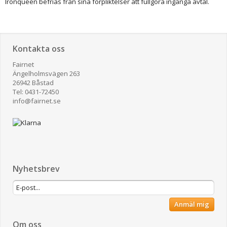
Ironqueen befrias från sina förpliktelser att fullgöra ingånga avtal.
Kontakta oss
Fairnet
Ängelholmsvägen 263
26942 Båstad
Tel: 0431-72450
​info@fairnet.se
Nyhetsbrev
Anmäl mig
Om oss