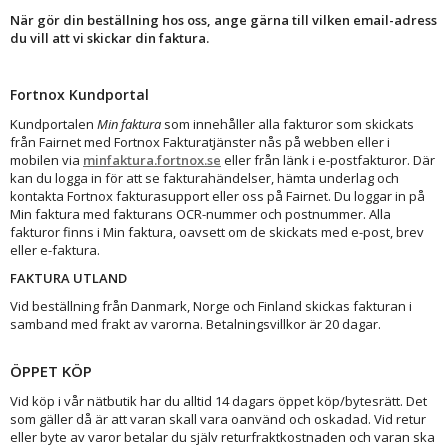
När gör din beställning hos oss, ange gärna till vilken email-adress
du vill att vi skickar din faktura.
Fortnox Kundportal
Kundportalen
Min faktura
som innehåller alla fakturor som skickats
från Fairnet med Fortnox Fakturatjänster nås på webben eller i
mobilen via
minfaktura.fortnox.se
eller från länk i e-postfakturor. Där
kan du logga in för att se fakturahändelser, hämta underlag och
kontakta Fortnox fakturasupport eller oss på Fairnet. Du loggar in på
Min faktura med fakturans OCR-nummer och postnummer. Alla
fakturor finns i Min faktura, oavsett om de skickats med e-post, brev
eller e-faktura.
FAKTURA UTLAND
Vid beställning från Danmark, Norge och Finland skickas fakturan i
samband med frakt av varorna. Betalningsvillkor är 20 dagar.
ÖPPET KÖP
Vid köp i vår nätbutik har du alltid 14 dagars öppet köp/bytesrätt. Det
som gäller då är att varan skall vara oanvänd och oskadad. Vid retur
eller byte av varor betalar du själv returfraktkostnaden och varan ska