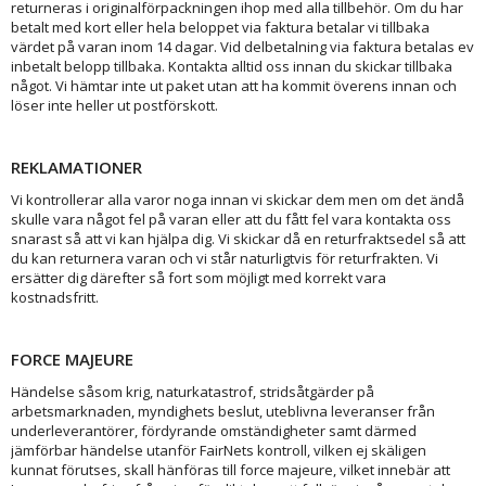
returneras i originalförpackningen ihop med alla tillbehör. Om du har
betalt med kort eller hela beloppet via faktura betalar vi tillbaka
värdet på varan inom 14 dagar. Vid delbetalning via faktura betalas ev
inbetalt belopp tillbaka. Kontakta alltid oss innan du skickar tillbaka
något. Vi hämtar inte ut paket utan att ha kommit överens innan och
löser inte heller ut postförskott.
REKLAMATIONER
Vi kontrollerar alla varor noga innan vi skickar dem men om det ändå
skulle vara något fel på varan eller att du fått fel vara kontakta oss
snarast så att vi kan hjälpa dig. Vi skickar då en returfraktsedel så att
du kan returnera varan och vi står naturligtvis för returfrakten. Vi
ersätter dig därefter så fort som möjligt med korrekt vara
kostnadsfritt.
FORCE MAJEURE
Händelse såsom krig, naturkatastrof, stridsåtgärder på
arbetsmarknaden, myndighets beslut, uteblivna leveranser från
underleverantörer, fördyrande omständigheter samt därmed
jämförbar händelse utanför FairNets kontroll, vilken ej skäligen
kunnat förutses, skall hänföras till force majeure, vilket innebär att