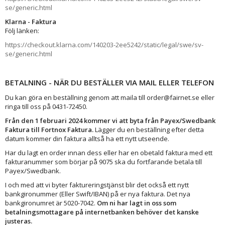
se/generic.html
Klarna - Faktura
Följ länken:
https://checkout.klarna.com/140203-2ee5242/static/legal/swe/sv-
se/generic.html
BETALNING - NÄR DU BESTÄLLER VIA MAIL ELLER TELEFON
Du kan göra en beställning genom att maila till order@fairnet.se eller
ringa till oss på 0431-72450.
Från den 1 februari 2024 kommer vi att byta från Payex/Swedbank
Faktura till Fortnox Faktura.
Lägger du en beställning efter detta
datum kommer din faktura alltså ha ett nytt utseende.
Har du lagt en order innan dess eller har en obetald faktura med ett
fakturanummer som börjar på 9075 ska du fortfarande betala till
Payex/Swedbank.
I och med att vi byter faktureringstjänst blir det också ett nytt
bankgironummer (Eller Swift/IBAN) på er nya faktura. Det nya
bankgironumret är 5020-7042.
Om ni har lagt in oss som
betalningsmottagare på internetbanken behöver det kanske
justeras.