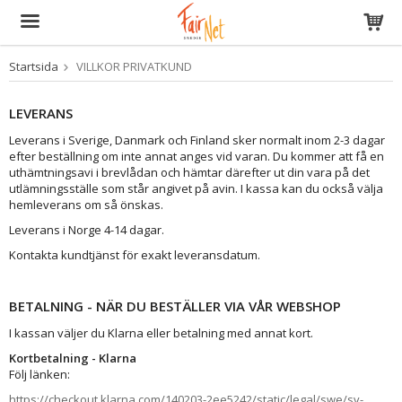
Startsida
VILLKOR PRIVATKUND
Produkten har blivit tillagd i varukorgen
LEVERANS
Leverans i Sverige, Danmark och Finland sker normalt inom 2-3 dagar
efter beställning om inte annat anges vid varan. Du kommer att få en
uthämtningsavi i brevlådan och hämtar därefter ut din vara på det
utlämningsställe som står angivet på avin. I kassa kan du också välja
hemleverans om så önskas.
Leverans i Norge 4-14 dagar.
Kontakta kundtjänst för exakt leveransdatum.
BETALNING - NÄR DU BESTÄLLER VIA VÅR WEBSHOP
I kassan väljer du Klarna eller betalning med annat kort.
Kortbetalning - Klarna
Följ länken:
https://checkout.klarna.com/140203-2ee5242/static/legal/swe/sv-