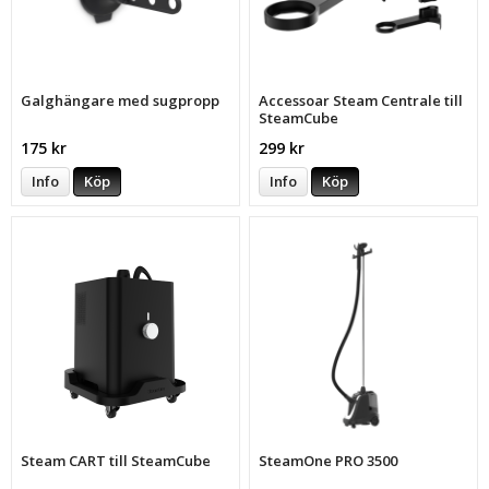
Galghängare med sugpropp
Accessoar Steam Centrale till
SteamCube
175 kr
299 kr
Info
Köp
Info
Köp
Steam CART till SteamCube
SteamOne PRO 3500