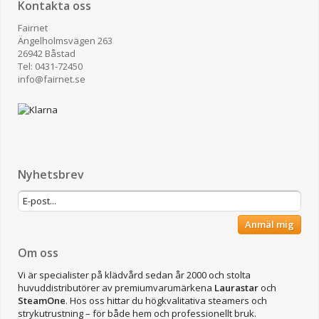
Kontakta oss
Fairnet
Ängelholmsvägen 263
26942 Båstad
Tel: 0431-72450
​info@fairnet.se
Nyhetsbrev
Anmäl mig
Om oss
Vi är specialister på klädvård sedan år 2000 och stolta
huvuddistributörer av premiumvarumärkena
Laurastar
och
SteamOne
. Hos oss hittar du högkvalitativa steamers och
strykutrustning – för både hem och professionellt bruk.