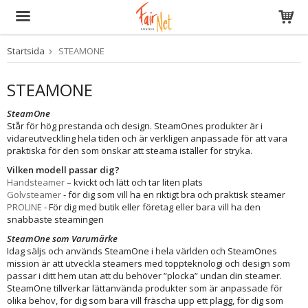
Startsida
STEAMONE
Produkten har blivit tillagd i varukorgen
STEAMONE
SteamOne
Står för hög prestanda och design. SteamOnes produkter är i
vidareutveckling hela tiden och är verkligen anpassade för att vara
praktiska för den som önskar att steama iställer för stryka.
Vilken modell passar dig?
Handsteamer
– kvickt och lätt och tar liten plats
Golvsteamer
- för dig som vill ha en riktigt bra och praktisk steamer
PROLINE
- För dig med butik eller företag eller bara vill ha den
snabbaste steamingen
SteamOne som Varumärke
Idag säljs och används SteamOne i hela världen och SteamOnes
mission är att utveckla steamers med toppteknologi och design som
passar i ditt hem utan att du behöver ”plocka” undan din steamer.
SteamOne tillverkar lättanvända produkter som är anpassade för
olika behov, för dig som bara vill fräscha upp ett plagg, för dig som