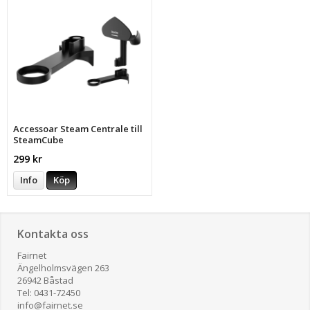
Accessoar Steam Centrale till
SteamCube
299 kr
Info
Köp
Kontakta oss
Fairnet
Ängelholmsvägen 263
26942 Båstad
Tel: 0431-72450
​info@fairnet.se