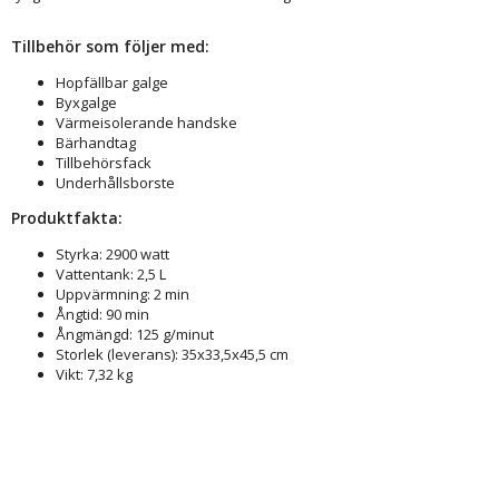
Tillbehör som följer med:
Hopfällbar galge
Byxgalge
Värmeisolerande handske
Bärhandtag
Tillbehörsfack
Underhållsborste
Produktfakta:
Styrka: 2900 watt
Vattentank: 2,5 L
Uppvärmning: 2 min
Ångtid: 90 min
Ångmängd: 125 g/minut
Storlek (leverans): 35x33,5x45,5 cm
Vikt: 7,32 kg