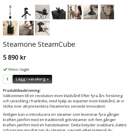
Steamone SteamCube
5 890 kr
Finns i lager
Lägg i varukorg »
Produktbeskrivning:
Välkommen till en revolution inom klädvård! Efter fyra års forskning
och utveckling i Frankrike, med hjälp av experter inom klädvård, är vi
stolta över att presentera Steamones senaste innovation.
Äntligen kan vi introducera en steamer som levererar fyra gånger
kraften jämfört med en traditionell golvsteamer och fem gånger
kraften jämfört med en handsteamer. Detta betyder snabbare, bättre
och torrare resultat när du steamar, oavsett vilket material du