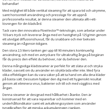
behandlar!
Med möjlighet till både vertikal steaming för att spara tid och utrymme,
samt horisontell användning och pressläge för att uppnå
professionella resultat, är denna steamer den ultimata allt-i-ett-
lösningen för din klädvård.
Tack vare den innovativa FlowVector™-teknologin, som arbetar under
10 bars tryck och levererar ånga med en hastighet på 125g/min genom
ett utvidgat diffusionshuvud, får du snabbare och mer bekväm
steaming än någonsin tidigare.
Den stora 2,5 liters-tanken ger upp till 90 minuters kontinuerlig
användning, och med en avtryckare för ultrakraftig ånga på begäran
får du precis den effekt du behöver, när du behöver den.
Denna mångsidiga klädsteamer är perfekt för att släta ut och stryka
kläder, oavsett om du använder en strykbräda eller inte. Med fyra
olika effektlägen kan du vara säker på att ta hand om alla dina kläder
på bästa sätt. Dessutom hjälper den dig med ett hygiensikt resultat
genom att eliminera virus, bakterier och till och med vägglöss med
ångan.
Denna steamer är designad med hållbarhet i åtanke. Den är
konstruerad för att vara reparerbar och kommer med en
underhållsindikator samt ett avkalkningssystem som använder
tyngdkraften för att minska ackumuleringen i tanken.