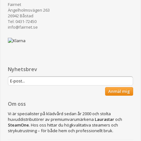
Fairnet
Ängelholmsvägen 263
26942 Båstad
Tel: 0431-72450
​info@fairnet.se
Nyhetsbrev
Anmäl mig
Om oss
Vi är specialister på klädvård sedan år 2000 och stolta
huvuddistributörer av premiumvarumärkena
Laurastar
och
SteamOne
. Hos oss hittar du högkvalitativa steamers och
strykutrustning – för både hem och professionellt bruk.