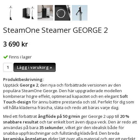
SteamOne Steamer GEORGE 2
3 690 kr
Finns i lager
Lägg i varukorg »
Produktbeskrivning:
Upptäck
George 2
, den nya och förbättrade versionen av den
populära SteamOne George. Den här uppgraderade modellen
kombinerar högre effekt, optimerad kapacitet och en elegant
Soft
Touch-design
för ännu bättre prestanda och stil. Perfekt för dig som
vill hålla kläderna fräscha, släta och redo att bäras varje dag.
Med ett förbättrat
ångflöde på 50 g/min
ger George 2 upp till
20 %
snabbare resultat
och tar enkelt bort även djupa veck. Den är redo att
användas på bara
35 sekunder
, vilket gör den idealisk både för
snabba uppfräschningar och fullständig klädvård. Den breda
keramiska ångplattan
glider lätt över alla material och ger ett perfekt