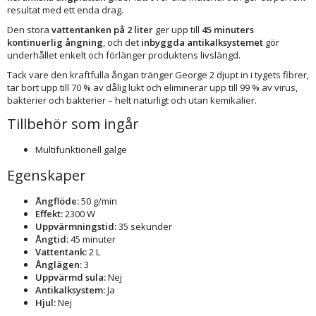
resultat med ett enda drag.
Den stora
vattentanken på 2 liter
ger upp till
45 minuters
kontinuerlig ångning
, och det
inbyggda antikalksystemet
gör
underhållet enkelt och förlänger produktens livslängd.
Tack vare den kraftfulla ångan tränger George 2 djupt in i tygets fibrer,
tar bort upp till 70 % av dålig lukt och eliminerar upp till 99 % av virus,
bakterier och bakterier – helt naturligt och utan kemikalier.
Tillbehör som ingår
Multifunktionell galge
Egenskaper
Ångflöde:
50 g/min
Effekt:
2300 W
Uppvärmningstid:
35 sekunder
Ångtid:
45 minuter
Vattentank:
2 L
Ånglägen:
3
Uppvärmd sula:
Nej
Antikalksystem:
Ja
Hjul:
Nej