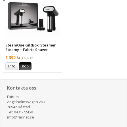
SteamOne GiftBox: Steamer
Steamy + Fabric Shaver
1 390 kr
1 690 kr
Info
Köp
Kontakta oss
Fairnet
Ängelholmsvägen 263
26942 Båstad
Tel: 0431-72450
​info@fairnet.se