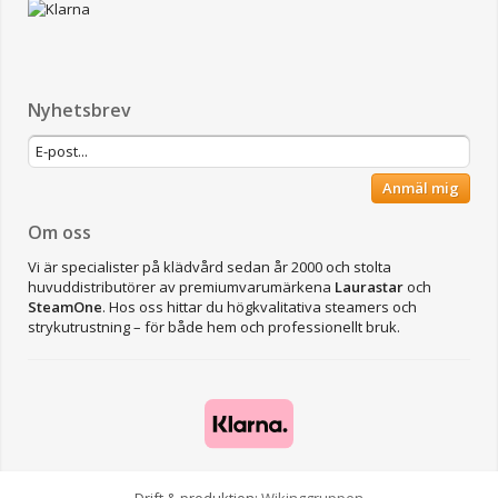
Nyhetsbrev
Anmäl mig
Om oss
Vi är specialister på klädvård sedan år 2000 och stolta
huvuddistributörer av premiumvarumärkena
Laurastar
och
SteamOne
. Hos oss hittar du högkvalitativa steamers och
strykutrustning – för både hem och professionellt bruk.
Drift & produktion:
Wikinggruppen