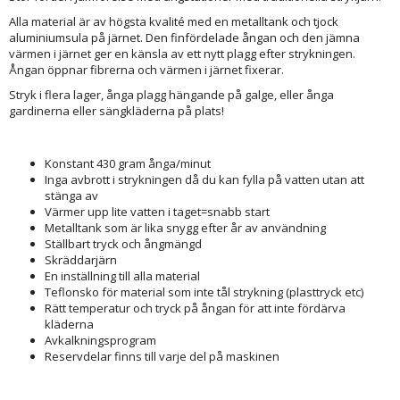
Alla material är av högsta kvalité med en metalltank och tjock
aluminiumsula på järnet. Den finfördelade ångan och den jämna
värmen i järnet ger en känsla av ett nytt plagg efter strykningen.
Ångan öppnar fibrerna och värmen i järnet fixerar.
Stryk i flera lager, ånga plagg hängande på galge, eller ånga
gardinerna eller sängkläderna på plats!
Konstant 430 gram ånga/minut
Inga avbrott i strykningen då du kan fylla på vatten utan att
stänga av
Värmer upp lite vatten i taget=snabb start
Metalltank som är lika snygg efter år av användning
Ställbart tryck och ångmängd
Skräddarjärn
En inställning till alla material
Teflonsko för material som inte tål strykning (plasttryck etc)
Rätt temperatur och tryck på ångan för att inte fördärva
kläderna
Avkalkningsprogram
Reservdelar finns till varje del på maskinen