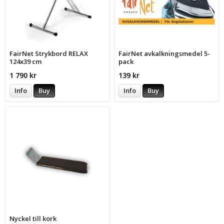
FairNet Strykbord RELAX
FairNet avkalkningsmedel 5-
124x39 cm
pack
1 790 kr
139 kr
Info
Buy
Info
Buy
Nyckel till kork