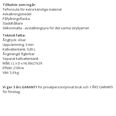
Tillbehör som ingår:
Teflonsula för extra känsliga material
Avkalkningsmedel
Påfyllningsflaska
Sladdhållare
Silikonmatta - avställningsyra för det varma strykjärnet
Teknisk fakta:
Ångtryck: 4 bar
Uppvärmning: 3 min
Kallvattentank: 0,65 L
Ångmängd: Rglerbar
Separat kallvattentank
Mått: ( L x D x H) 36x27x29
Effekt: 2100 w
Vikt: 5,9 kg
Vi ger 3 års GARANTI
för privatperson/privat bruk och 1 ÅRS GARANTI
för företag.