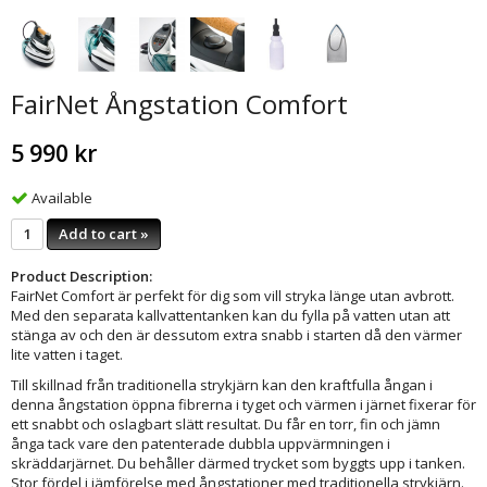
FairNet Ångstation Comfort
5 990 kr
Available
Add to cart »
Product Description:
FairNet Comfort är perfekt för dig som vill stryka länge utan avbrott.
Med den separata kallvattentanken kan du fylla på vatten utan att
stänga av och den är dessutom extra snabb i starten då den värmer
lite vatten i taget.
Till skillnad från traditionella strykjärn kan den kraftfulla ångan i
denna ångstation öppna fibrerna i tyget och värmen i järnet fixerar för
ett snabbt och oslagbart slätt resultat. Du får en torr, fin och jämn
ånga tack vare den patenterade dubbla uppvärmningen i
skräddarjärnet. Du behåller därmed trycket som byggts upp i tanken.
Stor fördel i jämförelse med ångstationer med traditionella strykjärn.