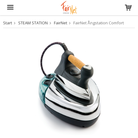
Start
STEAM STATION
FairNet
FairNet Ångstation Comfort
The product has been added to your cart