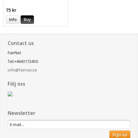
75 kr
Info
Buy
Contact us
FairNet
Tel:+4643172450
info@fairnet.se
Följ oss
Newsletter
Sign up