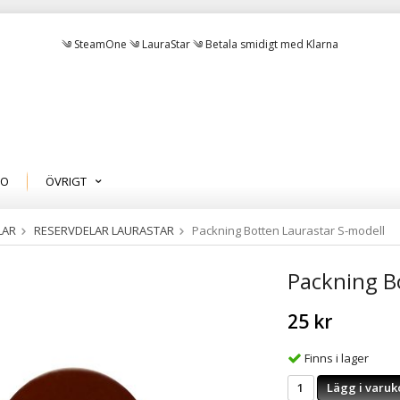
༄ SteamOne ༄ LauraStar ༄ Betala smidigt med Klarna
MO
ÖVRIGT
LAR
RESERVDELAR LAURASTAR
Packning Botten Laurastar S-modell
Packning B
25 kr
Finns i lager
Lägg i varuk