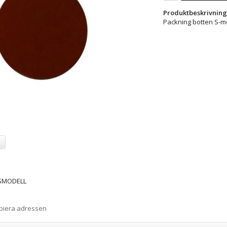
Produktbeskrivning
Packning botten S-m
a
SMODELL
opiera adressen