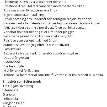
-
Eliminerar 99,9 % av alla bakterier och virus
-
Excetionellt resultat tack vare den modernaste tekniken
-
Rörelsesensor för att generera ånga
-
Ingen temperaturinställning
-
Strykcoachning och underhållsavisering med hjälp av appen
-
Varsam med alla material och färger tack vare den ultrafina ångan
-
Aktivt strykbord som hjälper dig att få ett perfekt resultat
-
Vändbar fläkt för fixering eller luft under plagget
-
3-d sula på järnet för att komma åt alla skrynklor
-
Pulsläge som ger optimalt med ånga
-Automatisk avstängnig efter 15 min inaktivitet
-
Lättviktsjärn
-
Separat kallvattentank för snabb uppvärmning-3 min
-
Dubbel ångvolym
-
Sladdvinda
-
6 arbetshöjder
-
Hjul för enkel förflytning
-
Teflonsula för material som inte tål värme eller riskerar att bli blanka
Tillbehör som följer med:
1 st Origami överdrag
Filterinsats
Granulat
Teflonsula
Rengöringskärl