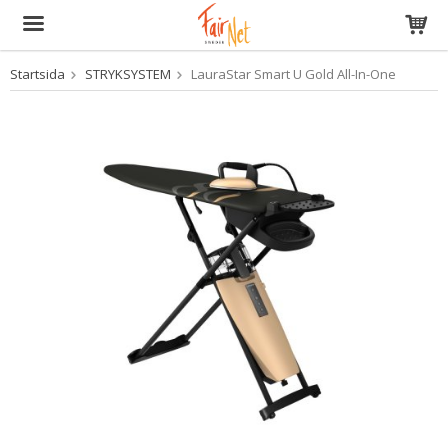
Startsida
STRYKSYSTEM
LauraStar Smart U Gold All-In-One
Produkten har blivit tillagd i varukorgen