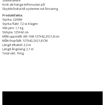
Sladdhållare
Krok att hänga teflonsulan på
Skyddsfodral till systemet vid förvaring
Produktfakta:
Styrka: 2200W
Styrka fläkt: 7,2 w 4 lägen
Vikt järn: 1,1 kg
Strkyta: 125X42 cm
Mått uppställt: (83-104) 137X42,2X21,8 cm
Mått ihopfällt: 137X42,2X21,8 CM
Längd elkabel: 2,3 m
Längd ångslang: 2,1 m
Total vikt: 19 kg