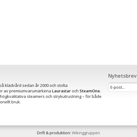
Nyhetsbrev
r på klädvård sedan år 2000 och stolta
rer av premiumvarumärkena
Laurastar
och
SteamOne
.
 högkvalitativa steamers och strykutrustning – för både
nellt bruk.
Drift & produktion:
Wikinggruppen