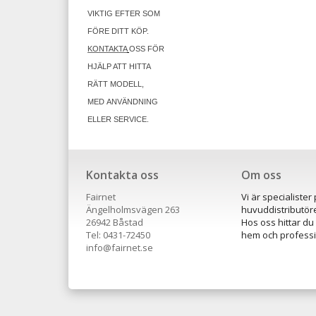
VIKTIG EFTER SOM
FÖRE DITT KÖP.
KONTAKTA
OSS FÖR
HJÄLP ATT HITTA
RÄTT MODELL,
MED ANVÄNDNING
ELLER SERVICE.
Kontakta oss
Om oss
Fairnet
Vi är specialiste
Ängelholmsvägen 263
huvuddistributö
26942 Båstad
Hos oss hittar du
Tel: 0431-72450
hem och professio
​info@fairnet.se