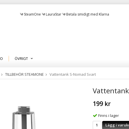
༄ SteamOne ༄ LauraStar ༄ Betala smidigt med Klarna
MO
ÖVRIGT
TILLBEHÖR STEAMONE
Vattentank S-Nomad Svart
Vattentank
199 kr
Finns i lager
Lägg i varuk