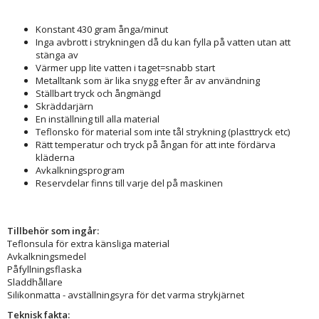
Konstant 430 gram ånga/minut
Inga avbrott i strykningen då du kan fylla på vatten utan att
stänga av
Värmer upp lite vatten i taget=snabb start
Metalltank som är lika snygg efter år av användning
Ställbart tryck och ångmängd
Skräddarjärn
En inställning till alla material
Teflonsko för material som inte tål strykning (plasttryck etc)
Rätt temperatur och tryck på ångan för att inte fördärva
kläderna
Avkalkningsprogram
Reservdelar finns till varje del på maskinen
Tillbehör som ingår:
Teflonsula för extra känsliga material
Avkalkningsmedel
Påfyllningsflaska
Sladdhållare
Silikonmatta - avställningsyra för det varma strykjärnet
Teknisk fakta: