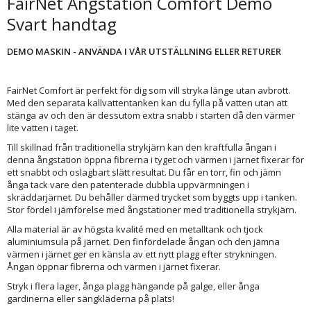
FairNet Ångstation Comfort Demo
Svart handtag
DEMO MASKIN - ANVÄNDA I VÅR UTSTÄLLNING ELLER RETURER
FairNet Comfort är perfekt för dig som vill stryka länge utan avbrott.
Med den separata kallvattentanken kan du fylla på vatten utan att
stänga av och den är dessutom extra snabb i starten då den värmer
lite vatten i taget.
Till skillnad från traditionella strykjärn kan den kraftfulla ångan i
denna ångstation öppna fibrerna i tyget och värmen i järnet fixerar för
ett snabbt och oslagbart slätt resultat. Du får en torr, fin och jämn
ånga tack vare den patenterade dubbla uppvärmningen i
skräddarjärnet. Du behåller därmed trycket som byggts upp i tanken.
Stor fördel i jämförelse med ångstationer med traditionella strykjärn.
Alla material är av högsta kvalité med en metalltank och tjock
aluminiumsula på järnet. Den finfördelade ångan och den jämna
värmen i järnet ger en känsla av ett nytt plagg efter strykningen.
Ångan öppnar fibrerna och värmen i järnet fixerar.
Stryk i flera lager, ånga plagg hängande på galge, eller ånga
gardinerna eller sängkläderna på plats!