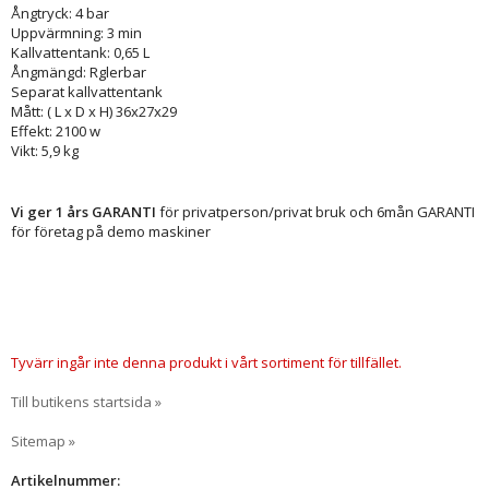
Ångtryck: 4 bar
Uppvärmning: 3 min
Kallvattentank: 0,65 L
Ångmängd: Rglerbar
Separat kallvattentank
Mått: ( L x D x H) 36x27x29
Effekt: 2100 w
Vikt: 5,9 kg
Vi ger 1 års GARANTI
för privatperson/privat bruk och 6mån GARANTI
för företag på demo maskiner
Tyvärr ingår inte denna produkt i vårt sortiment för tillfället.
Till butikens startsida »
Sitemap »
Artikelnummer: