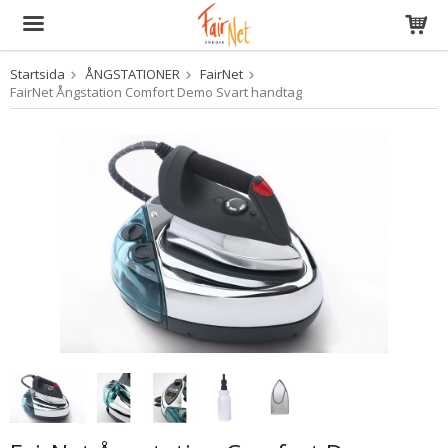
Startsida
ÅNGSTATIONER
FairNet
Produkten har blivit tillagd i varukorgen
FairNet Ångstation Comfort Demo Svart handtag