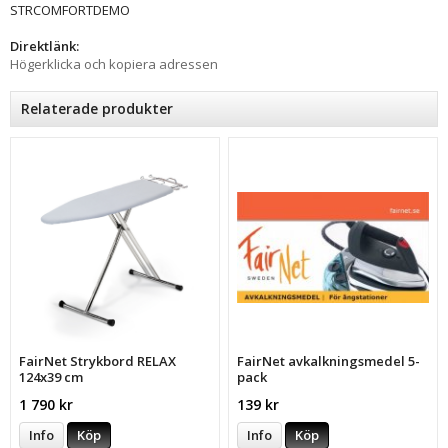
STRCOMFORTDEMO
Direktlänk:
Högerklicka och kopiera adressen
Relaterade produkter
FairNet Strykbord RELAX
FairNet avkalkningsmedel 5-
124x39 cm
pack
1 790 kr
139 kr
Info
Köp
Info
Köp