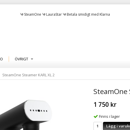
༄ SteamOne ༄ LauraStar ༄ Betala smidigt med Klarna
MO
ÖVRIGT
SteamOne Steamer KARL XL 2
SteamOne 
1 750 kr
Finns i lager
Lägg i varuk