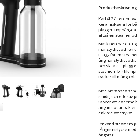
Produktbeskrivning
Karl XL2 är en inno
keramisk sula
för b
plaggen upphängda på
alltså en steamer och 
Maskinen har en trig
munstycket och en ut
tillägg för en steame
ångmunstycket också 
och släta ditt plagg 
steamern blir klumpi
Räcker till många plag
Med prestanda som g
smidig och effektiv p
Utöver att kläderna b
a
ångan dödar bakterier
enklare att stryka!
-Använd steamern på 
-Ångmunstycke med u
ångning