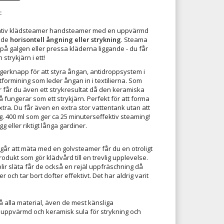
:
vativ klädsteamer handsteamer med en uppvärmd
åde
horisontell
ångning eller strykning
. Steama
 galgen eller pressa kläderna liggande - du får
strykjärn i ett!
gerknapp för att styra ångan, antidroppsystem i
formining som leder ångan in i textilierna. Som
r får du även ett strykresultat då den keramiska
fungerar som ett strykjärn. Perfekt för att forma
extra. Du får även en extra stor vattentank utan att
g. 400 ml som ger ca 25 minuterseffektiv steaming!
g eller riktigt långa gardiner.
år att mäta med en golvsteamer får du en otroligt
rodukt som gör klädvård till en trevlig upplevelse.
lir släta får de också en rejäl uppfräschning då
 och tar bort dofter effektivt. Det har aldrig varit
alla material, även de mest känsliga
ppvärmd och keramisk sula för strykning och