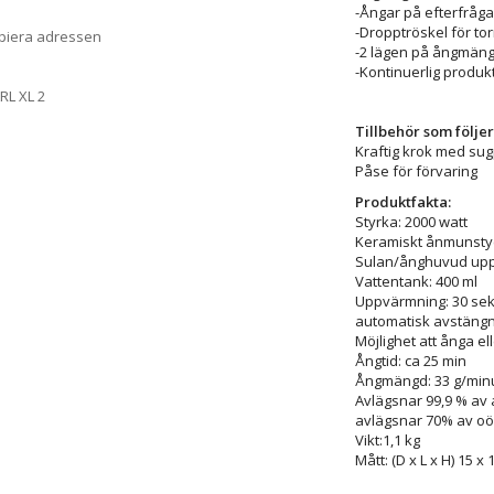
-Ångar på efterfråg
-Dropptröskel för tor
opiera adressen
-2 lägen på ångmän
-Kontinuerlig produk
RL XL 2
Tillbehör som följe
Kraftig krok med su
Påse för förvaring
Produktfakta:
Styrka: 2000 watt
Keramiskt ånmunsty
Sulan/ånghuvud uppv
Vattentank: 400 ml
Uppvärmning: 30 se
automatisk avstängn
Möjlighet att ånga ell
Ångtid: ca 25 min
Ångmängd: 33 g/min
Avlägsnar 99,9 % av 
avlägsnar 70% av oö
Vikt:1,1 kg
Mått: (D x L x H) 15 x 