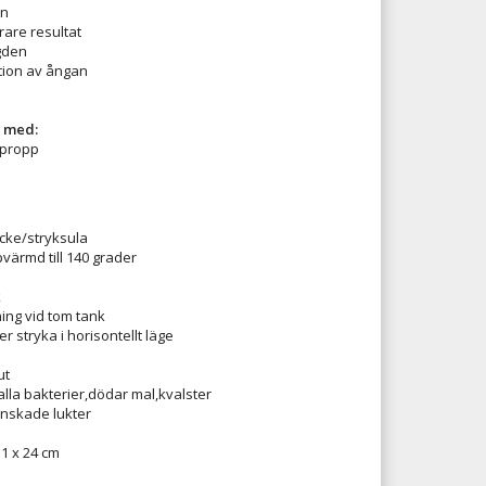
an
rare resultat
gden
tion av ångan
r med:
gpropp
cke/stryksula
ärmd till 140 grader
k
ing vid tom tank
er stryka i horisontellt läge
ut
alla bakterier,dödar mal,kvalster
nskade lukter
11 x 24 cm