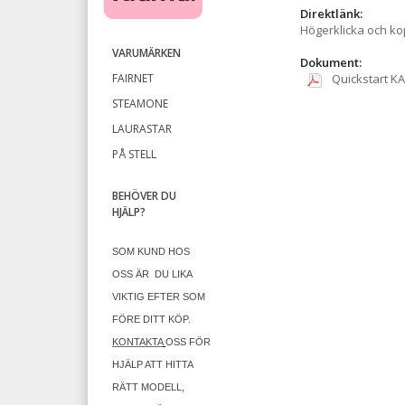
Direktlänk:
Högerklicka och k
VARUMÄRKEN
Dokument:
FAIRNET
Quickstart KA
STEAMONE
LAURASTAR
PÅ STELL
BEHÖVER DU
HJÄLP?
SOM KUND HOS
OSS ÄR
DU LIKA
VIKTIG EFTER SOM
FÖRE DITT KÖP.
KONTAKTA
OSS FÖR
HJÄLP ATT HITTA
RÄTT MODELL,