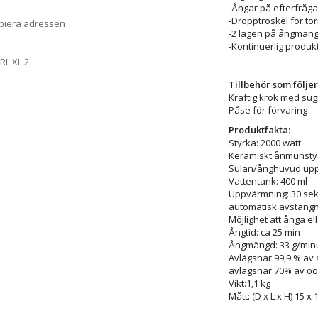
-Ångar på efterfråg
-Dropptröskel för tor
opiera adressen
-2 lägen på ångmän
-Kontinuerlig produk
RL XL 2
Tillbehör som följe
Kraftig krok med su
Påse för förvaring
Produktfakta:
Styrka: 2000 watt
Keramiskt ånmunsty
Sulan/ånghuvud uppv
Vattentank: 400 ml
Uppvärmning: 30 se
automatisk avstängn
Möjlighet att ånga ell
Ångtid: ca 25 min
Ångmängd: 33 g/min
Avlägsnar 99,9 % av 
avlägsnar 70% av oö
Vikt:1,1 kg
Mått: (D x L x H) 15 x 