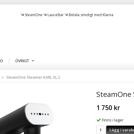
༄ SteamOne ༄ LauraStar ༄ Betala smidigt med Klarna
MO
ÖVRIGT
E
SteamOne Steamer KARL XL 2
SteamOne 
1 750 kr
Finns i lager
Lägg i varuk