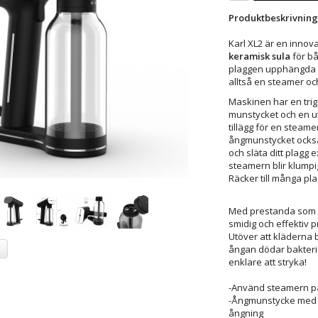
Produktbeskrivning
Karl XL2 är en inno
keramisk sula
för b
plaggen upphängda på
alltså en steamer och 
Maskinen har en trig
munstycket och en ut
tillägg för en steame
ångmunstycket också 
och släta ditt plagg 
steamern blir klumpi
Räcker till många plag
Med prestanda som g
smidig och effektiv p
Utöver att kläderna b
a
ångan dödar bakterier
enklare att stryka!
-Använd steamern på 
-Ångmunstycke med u
ångning