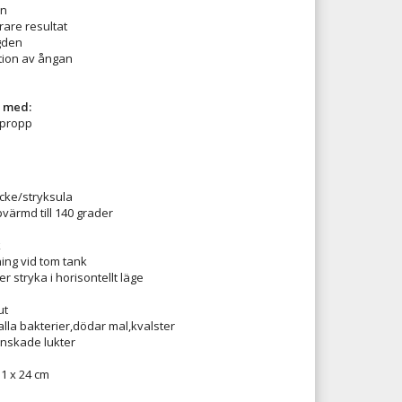
an
rare resultat
gden
tion av ångan
r med:
gpropp
cke/stryksula
ärmd till 140 grader
k
ing vid tom tank
er stryka i horisontellt läge
ut
alla bakterier,dödar mal,kvalster
nskade lukter
11 x 24 cm