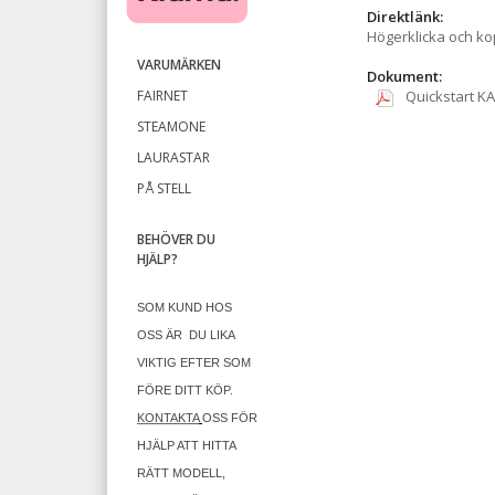
Direktlänk:
Högerklicka och k
VARUMÄRKEN
Dokument:
FAIRNET
Quickstart KA
STEAMONE
LAURASTAR
PÅ STELL
BEHÖVER DU
HJÄLP?
SOM KUND HOS
OSS ÄR
DU LIKA
VIKTIG EFTER SOM
FÖRE DITT KÖP.
KONTAKTA
OSS FÖR
HJÄLP ATT HITTA
RÄTT MODELL,