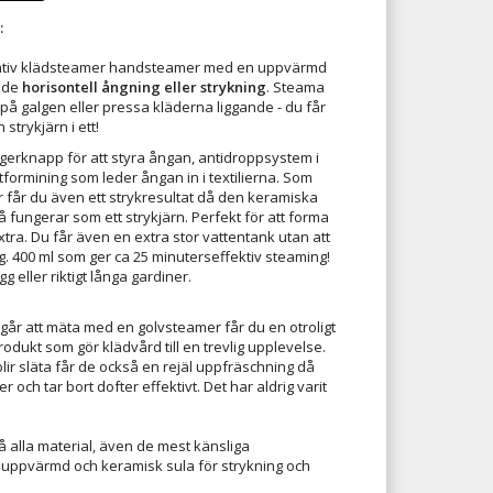
:
vativ klädsteamer handsteamer med en uppvärmd
åde
horisontell
ångning eller strykning
. Steama
 galgen eller pressa kläderna liggande - du får
strykjärn i ett!
gerknapp för att styra ångan, antidroppsystem i
formining som leder ångan in i textilierna. Som
r får du även ett strykresultat då den keramiska
fungerar som ett strykjärn. Perfekt för att forma
extra. Du får även en extra stor vattentank utan att
g. 400 ml som ger ca 25 minuterseffektiv steaming!
g eller riktigt långa gardiner.
år att mäta med en golvsteamer får du en otroligt
rodukt som gör klädvård till en trevlig upplevelse.
lir släta får de också en rejäl uppfräschning då
 och tar bort dofter effektivt. Det har aldrig varit
alla material, även de mest känsliga
ppvärmd och keramisk sula för strykning och