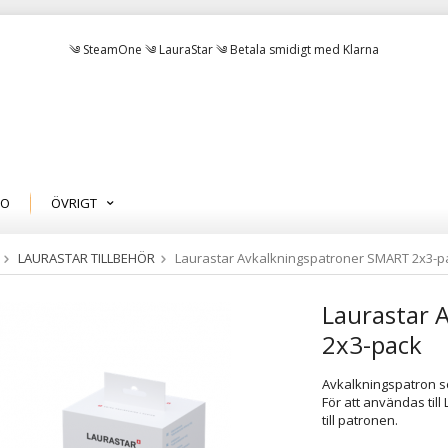
༄ SteamOne ༄ LauraStar ༄ Betala smidigt med Klarna
MO
ÖVRIGT
LAURASTAR TILLBEHÖR
Laurastar Avkalkningspatroner SMART 2x3-p
Laurastar 
2x3-pack
Avkalkningspatron so
För att användas til
till patronen.