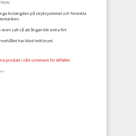
ATRON
änga livslängden på stryksystemet och förenkla
ttentanken.
h även salt så att ångan blir extra fin!
nehållet har blivit helt brunt.
a produkt i vårt sortiment för tillfället.
a »