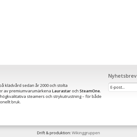
Nyhetsbrev
r på klädvård sedan år 2000 och stolta
rer av premiumvarumärkena
Laurastar
och
SteamOne
.
 högkvalitativa steamers och strykutrustning – för både
nellt bruk.
Drift & produktion:
Wikinggruppen