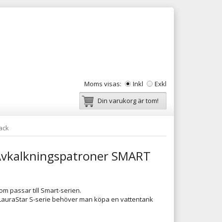
Moms visas:
Inkl
Exkl
Din varukorg är tom!
ack
Avkalkningspatroner SMART
m passar till Smart-serien.
l LauraStar S-serie behöver man köpa en vattentank