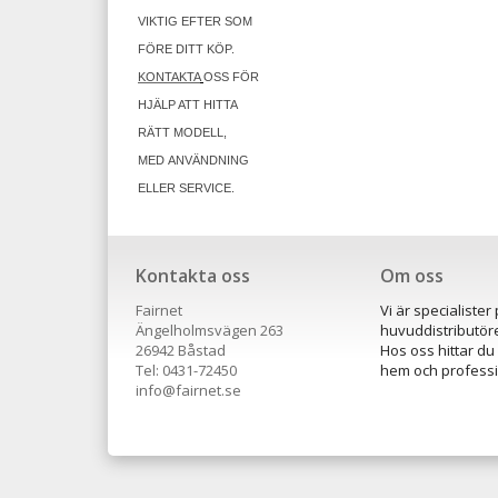
VIKTIG EFTER SOM
FÖRE DITT KÖP.
KONTAKTA
OSS FÖR
HJÄLP ATT HITTA
RÄTT MODELL,
MED ANVÄNDNING
ELLER SERVICE.
Kontakta oss
Om oss
Fairnet
Vi är specialiste
Ängelholmsvägen 263
huvuddistributö
26942 Båstad
Hos oss hittar du
Tel: 0431-72450
hem och professio
​info@fairnet.se